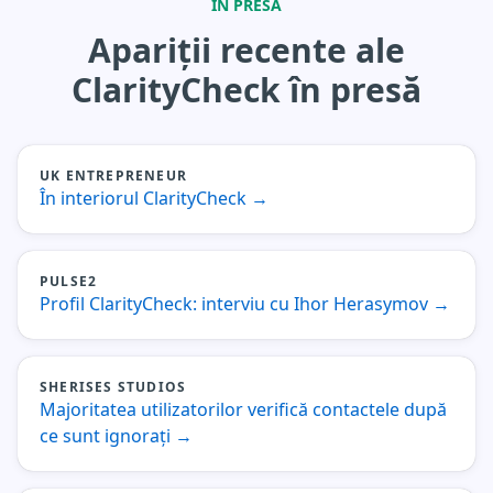
ÎN PRESĂ
Apariții recente ale
ClarityCheck în presă
UK ENTREPRENEUR
În interiorul ClarityCheck
→
PULSE2
Profil ClarityCheck: interviu cu Ihor Herasymov
→
SHERISES STUDIOS
Majoritatea utilizatorilor verifică contactele după
ce sunt ignorați
→