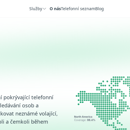
Služby
O nás
Telefonní seznam
Blog
 pokrývající telefonní
yhledávání osob a
kovat neznámé volající,
oli a čemkoli během