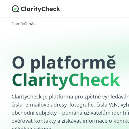
Domů
›
O nás
O platformě
ClarityCheck
ClarityCheck je platforma pro zpětné vyhledávání
čísla, e-mailové adresy, fotografie, čísla VIN, v
obchodní subjekty – pomáhá uživatelům identifi
ověřovat kontakty a získávat informace o komk
několika sekund.