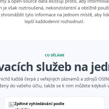
my a open-source data existují proto, aby informoval
ch je však roztroušená, nekonzistentní a obtížně použ
 shromáždit tyto informace na jednom místě, aby lidé
lepší každodenní rozhodnutí.
CO DĚLÁME
vacích služeb na je
 z nichž každá čerpá z veřejných záznamů a zdrojů OS
ženy do vašeho účtu, takže se k nim můžete kdykoli v
Zpětné vyhledávání podle