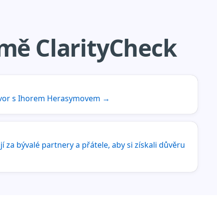
mě ClarityCheck
hovor s Ihorem Herasymovem
→
í za bývalé partnery a přátele, aby si získali důvěru