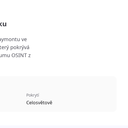
ku
Claymontu ve
terý pokrývá
zkumu OSINT z
Pokrytí
Celosvětově