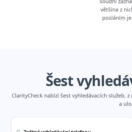
soudní zázna
většina z ni
posláním je
Šest vyhledá
ClarityCheck nabízí šest vyhledávacích služeb,
a ulo