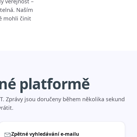
y veřejnost –
itelná. Naším
 mohli činit
dné platformě
INT. Zprávy jsou doručeny během několika sekund
rátit.
Zpětné vyhledávání e-mailu