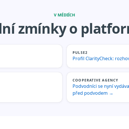
V MÉDIÍCH
ní zmínky o platfor
PULSE2
Profil ClarityCheck: roz
COOPERATIVE AGENCY
Podvodníci se nyní vydávaj
před podvodem
→