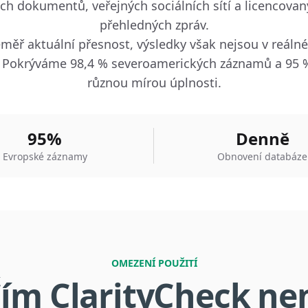
ích dokumentů, veřejných sociálních sítí a licencov
přehledných zpráv.
měř aktuální přesnost, výsledky však nejsou v reál
roje. Pokrýváme 98,4 % severoamerických záznamů a 95
různou mírou úplnosti.
95%
Denně
Evropské záznamy
Obnovení databáze
OMEZENÍ POUŽITÍ
ím ClarityCheck ne