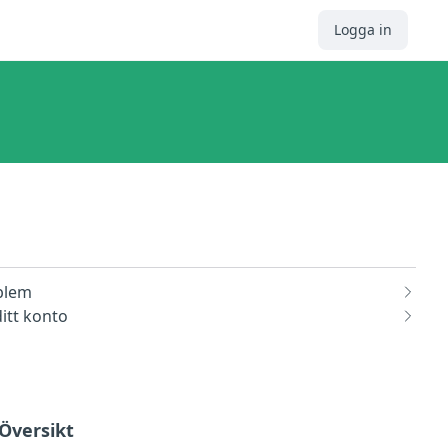
Logga in
blem
ditt konto
 Översikt