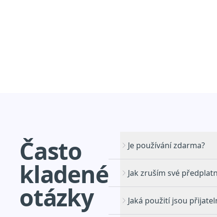
Často
Je používání zdarma?
kladené
Jak zruším své předplat
otázky
Jaká použití jsou přijate