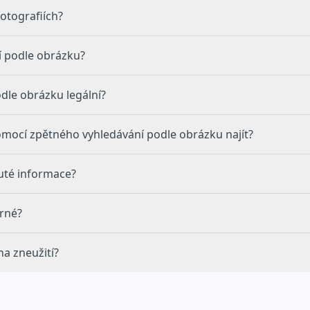
fotografiích?
í podle obrázku?
dle obrázku legální?
mocí zpětného vyhledávání podle obrázku najít?
uté informace?
ěrné?
na zneužití?
Centru náp
odmínky