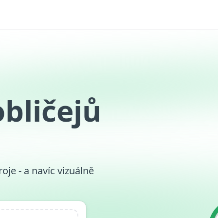
bličejů
roje - a navíc vizuálně