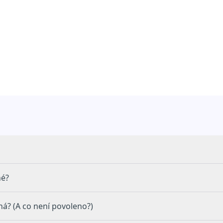
né?
lná? (A co není povoleno?)