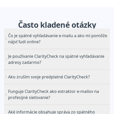
Často
kladené
otázky
Čo je spätné vyhľadávanie e-mailu a ako mi pomôže
nájsť ľudí online?
Je používanie ClarityCheck na spätné vyhľadávanie
adresy zadarmo?
Ako zruším svoje predplatné ClarityCheck?
Nájdenie skutočnej totožnosti ľudí na overenie
Funguje ClarityCheck ako extraktor e-mailov na
neznámych odosielateľov alebo predajcov na
portál
profesijné sieťovanie?
trhoviskách
na zrušenie
Odhalenie informácií o pracovnom pozadí vrátane
Aké informácie obsahuje správa zo spätného
aktuálnej firmy a pracovnej pozície