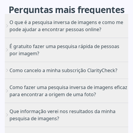
Perguntas
mais
frequentes
O que é a pesquisa inversa de imagens e como me
pode ajudar a encontrar pessoas online?
É gratuito fazer uma pesquisa rápida de pessoas
por imagem?
Como cancelo a minha subscrição ClarityCheck?
Como fazer uma pesquisa inversa de imagens eficaz
Identificar a fonte original de uma foto e ver onde
para encontrar a origem de uma foto?
aparece na Web pública
Portal de cancelamento
Encontrar perfis públicos nas redes sociais ou
Que informação verei nos resultados da minha
páginas profissionais de pessoas associadas a um
pesquisa de imagens?
determinado rosto
Verificar a autenticidade de uma foto de perfil para
Carregar ou colar: basta arrastar e largar o seu