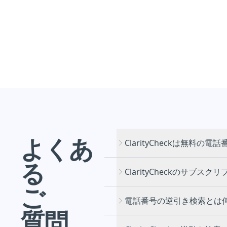
よくあ
ClarityCheckは無料
る
ClarityCheckのサブ
ご
電話番号の逆引き検索とは
ポータル
質問