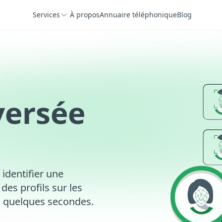
Services
À propos
Annuaire téléphonique
Blog
versée
 identifier une
es profils sur les
n quelques secondes.