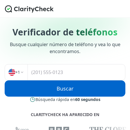
2
0
,
6
7
1
Verificador de
teléfonos
Busque cualquier número de teléfono y vea lo que
encontramos.
+
1
Buscar
Búsqueda rápida en
60 segundos
CLARITYCHECK HA APARECIDO EN