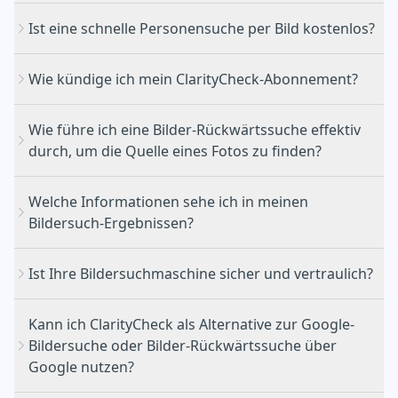
Ist eine schnelle Personensuche per Bild kostenlos?
Wie kündige ich mein ClarityCheck-Abonnement?
Wie führe ich eine Bilder-Rückwärtssuche effektiv
durch, um die Quelle eines Fotos zu finden?
die ursprüngliche Quelle eines Fotos ermitteln und
sehen, wo es im öffentlichen Web erscheint
Kündigungsportal
Welche Informationen sehe ich in meinen
öffentliche Social-Media-Profile oder berufliche
Bildersuch-Ergebnissen?
Seiten finden, die mit einem bestimmten
Porträtfoto verknüpft sind
die Echtheit eines Profilbilds überprüfen, um sich
Ist Ihre Bildersuchmaschine sicher und vertraulich?
Hochladen oder Einfügen: Ziehen Sie Ihre Bilddatei
vor Catfishing und Online-Betrug zu schützen
(bis zu 10 MB) einfach per Drag & Drop oder laden
visuell ähnliche Treffer entdecken oder höher
Kann ich ClarityCheck als Alternative zur Google-
Sie ein Bild über die Suchleiste hoch.
aufgelöste Versionen eines bestimmten Bildes
Bildersuche oder Bilder-Rückwärtssuche über
Fingerabdruck-Analyse: Unser System durchsucht
Direkte Links zu öffentlichen Websites und Foren,
finden
Google nutzen?
öffentlich verfügbare Websites, Nachrichtenartikel
auf denen das Foto gehostet wird.
und Foren, um einen einzigartigen digitalen